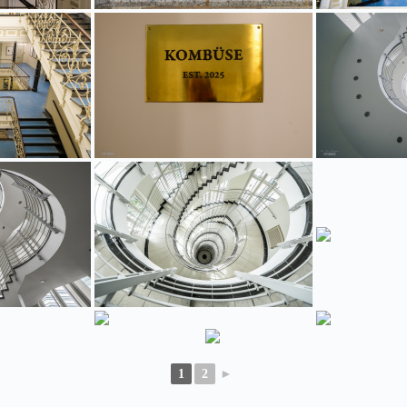
1
2
►