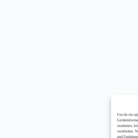
Um dir ein op
Geräteinforma
zustimmst, kö
verarbeiten. 
und Funktione